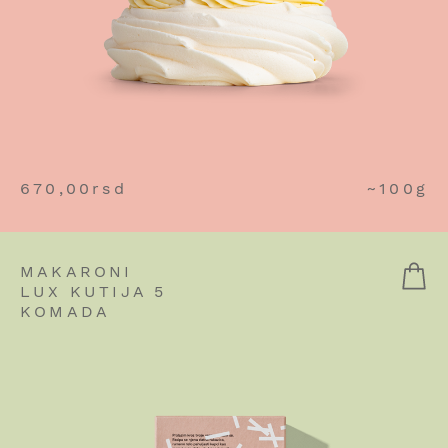
670,00
rsd
~100g
MAKARONI
LUX KUTIJA 5
KOMADA