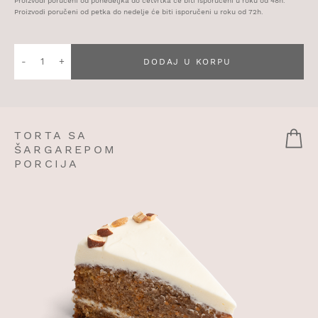
Proizvodi poručeni od ponedeljka do četvrtka će biti isporučeni u roku od 48h.
Proizvodi poručeni od petka do nedelje će biti isporučeni u roku od 72h.
Quantity
DODAJ U KORPU
of
Sok
malina
+
TORTA SA
jabuka
ŠARGAREPOM
PORCIJA
mali