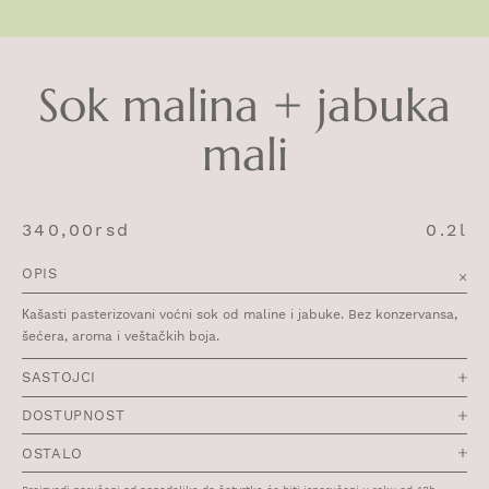
Sok malina + jabuka
mali
340,00
rsd
0.2l
OPIS
Кašasti pasterizovani voćni sok od maline i jabuke. Bez konzervansa,
šećera, aroma i veštačkih boja.
SASTOJCI
DOSTUPNOST
OSTALO