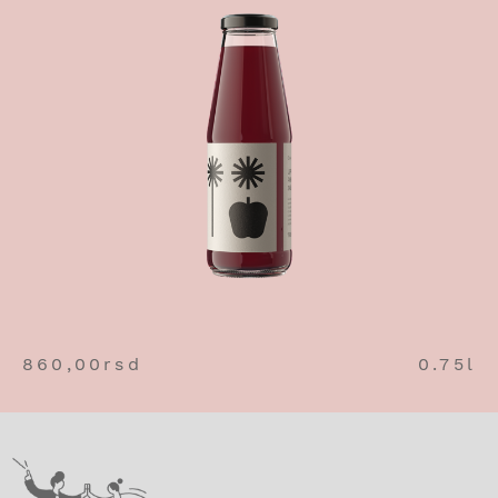
860,00
rsd
0.75l