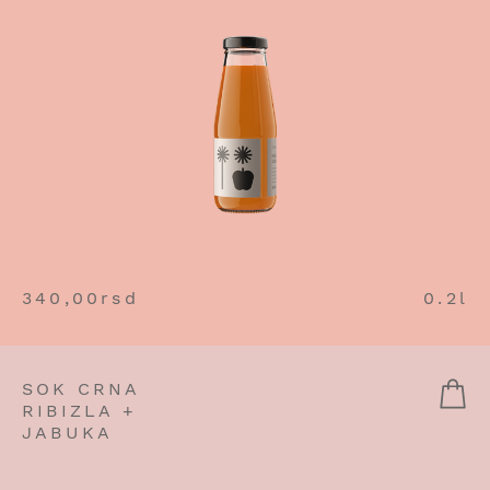
340,00
rsd
0.2l
SOK CRNA
RIBIZLA +
JABUKA