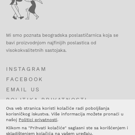
Mi smo poznata beogradska poslastičarnica koja se
bavi proizvodnjom najfinijih poslastica od
visokokvalitetnih sastojaka.
INSTAGRAM
FACEBOOK
EMAIL US
POLITIKA PRIVATNOSTI
Ova veb stranica koristi kolačiće radi poboljšanja
USLOVI KORIŠĆENJA
korisničkog iskustva. Više informacija možete pronaći u
KONTAKT
našoj
Politici privatnosti
.
Klikom na "Prihvati kolačiće" saglasni ste sa korišćenjem i
skladištenjem kolačića na vašem uređaju.